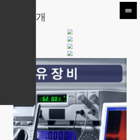
회사소개
인사말
사업소개
회사연혁
서산 LAB
오시는 길
사업소개
국내·외 제품시험인증
품질 SYSTEM 인증
스마트 팩토리
공장혁신 솔루션
기술전문기업 K-ESP
보유기술
보유장비
공인시험소
자료실
게시판