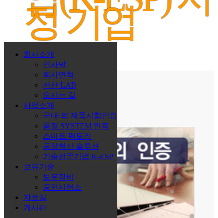
정 기업
회사소개
인사말
사업소개
회사연혁
서산 LAB
오시는 길
사업소개
국내·외 제품시험인증
품질 SYSTEM 인증
스마트 팩토리
공장혁신 솔루션
기술전문기업 K-ESP
보유기술
보유장비
공인시험소
자료실
게시판