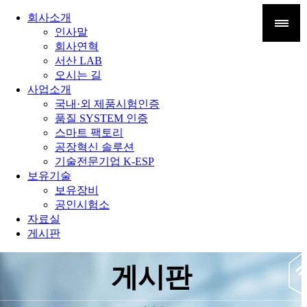
회사소개
인사말
회사연혁
서산 LAB
오시는 길
사업소개
국내·외 제품시험인증
품질 SYSTEM 인증
스마트 팩토리
공장혁신 솔루션
기술전문기업 K-ESP
보유기술
보유장비
공인시험소
자료실
게시판
게시판