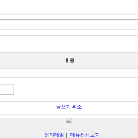
크
내 용
글쓰기
취소
문의메일
｜
메뉴전체보기