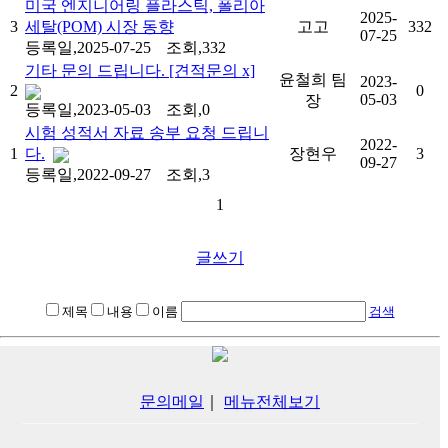
미국 엔지니어링 플라스틱, 폴리아
2025-
3
세탈(POM) 시장 동향
고고
332
07-25
등록일,2025-07-25
조회,332
기타 문의 드립니다. [견적문의 x]
윤철희 팀
2023-
2
0
05-03
장
등록일,2023-05-03
조회,0
시험 성적서 자료 송부 요청 드립니
2022-
1
다.
장현우
3
09-27
등록일,2022-09-27
조회,3
1
글쓰기
제목
내용
이름
검색
문의메일
｜
메뉴전체보기