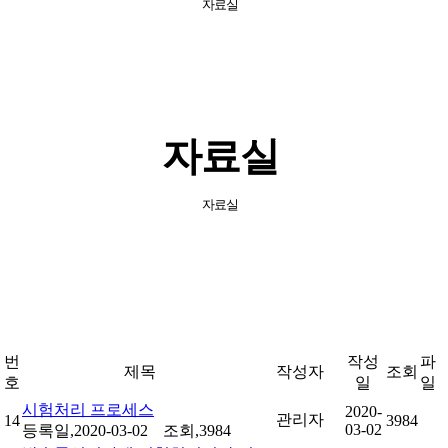
자료실
자료실
자료실
번
작성
파
제목
작성자
조회
호
일
일
시험처리 프로세스
2020-
관리자
14
3984
03-02
등록일,2020-03-02
조회,3984