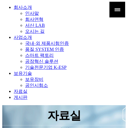
회사소개
인사말
회사연혁
서산 LAB
오시는 길
사업소개
국내·외 제품시험인증
품질 SYSTEM 인증
스마트 팩토리
공장혁신 솔루션
기술전문기업 K-ESP
보유기술
보유장비
공인시험소
자료실
게시판
자료실